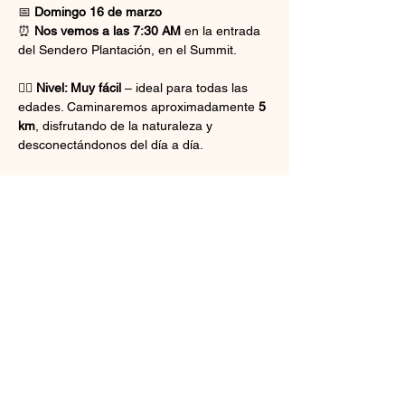
📅 
Domingo 16 de marzo
⏰ 
Nos vemos a las 7:30 AM
 en la entrada 
del Sendero Plantación, en el Summit.
🚶‍♂️ 
Nivel: Muy fácil
 – ideal para todas las 
edades. Caminaremos aproximadamente 
5 
km
, disfrutando de la naturaleza y 
desconectándonos del día a día.
🎒 
No olvides traer:
✅ Agua 💧
✅ Gorra 🧢
Show More
Share this event