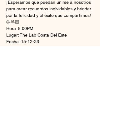
¡Esperamos que puedan unirse a nosotros 
para crear recuerdos inolvidables y brindar 
por la felicidad y el éxito que compartimos!
🥳🫶🏻
Hora: 8:00PM
Lugar: The Lab Costa Del Este 
Fecha: 15-12-23
Tickets
Sale ended
Ticket type
Pass cena de navidad
Price
$0.00