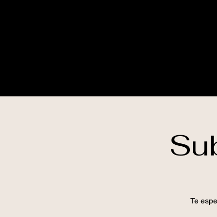
Sub
Te esper