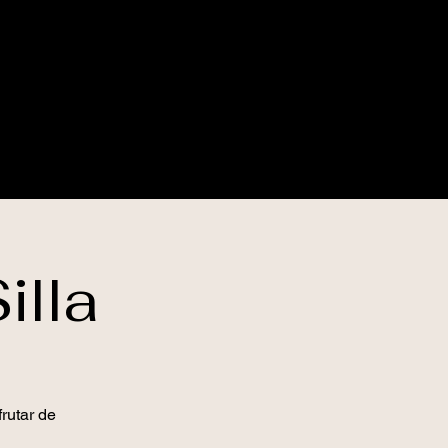
illa
frutar de