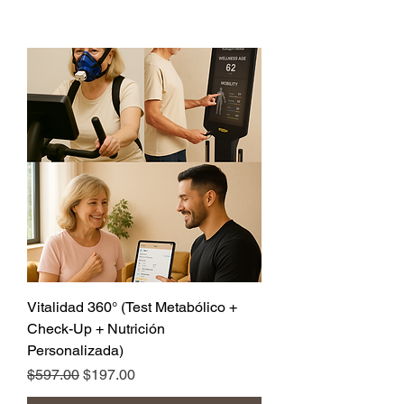
Vitalidad 360° (Test Metabólico +
Check-Up + Nutrición
Personalizada)
Regular Price
Sale Price
$597.00
$197.00