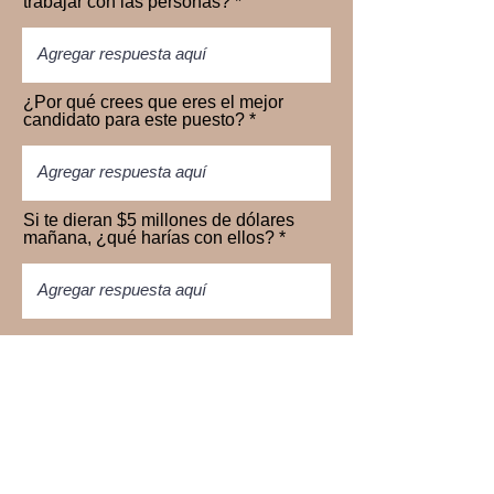
trabajar con las personas?
¿Por qué crees que eres el mejor
candidato para este puesto?
Si te dieran $5 millones de dólares
mañana, ¿qué harías con ellos?
¿Hablas Ingles?
*
Si
No
Subir Archivo
Cargar archivo compatible (máx. 15 MB)