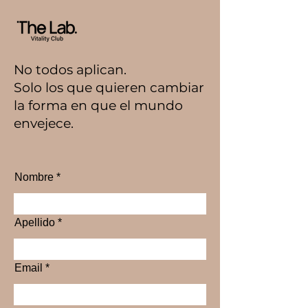
No todos aplican.
Solo los que quieren cambiar
la forma en que el mundo
envejece.
Nombre
Apellido
Email