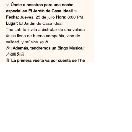
✨ 
Únete a nosotros para una noche 
especial en El Jardín de Casa Ideal!
 ✨
Fecha:
 Jueves, 25 de julio 
Hora:
 8:00 PM 
Lugar:
 El Jardín de Casa Ideal
The Lab te invita a disfrutar de una velada 
única llena de buena compañía, vino de 
calidad, y música. 🌿🎶
🎉 
¡Además, tendremos un Bingo Musical!
🎶💃🏽🕺🏻
🥂 
La primera vuelta va por cuenta de The 
Lab!
Ven y disfruta en una terraza encantadora, 
una noche llena de ritmo y conexión. No te 
lo pierdas!
Mostrar más
Compartir este evento