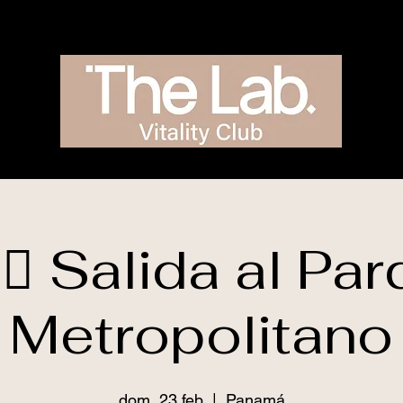
‍♂️ Salida al Pa
Metropolitano
dom, 23 feb
  |  
Panamá