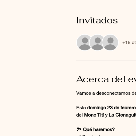
Invitados
+18 ot
Acerca del e
Vamos a desconectarnos de l
Este 
domingo 23 de febrero
del 
Mono Tití y La Cienagui
🏞️ 
Qué haremos?