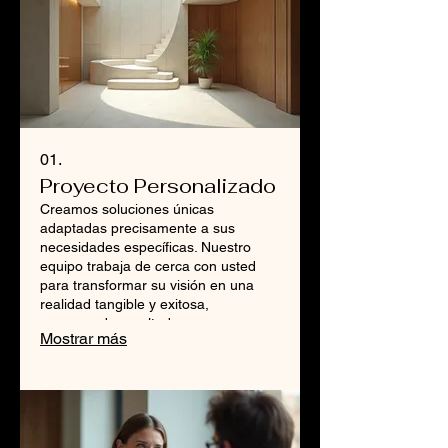
01.
Proyecto Personalizado
Creamos soluciones únicas
adaptadas precisamente a sus
necesidades específicas. Nuestro
equipo trabaja de cerca con usted
para transformar su visión en una
realidad tangible y exitosa,
asegurando resultados que superen
Mostrar más
sus expectativas. Este servicio está
diseñado para abordar sus desafíos
más singulares.