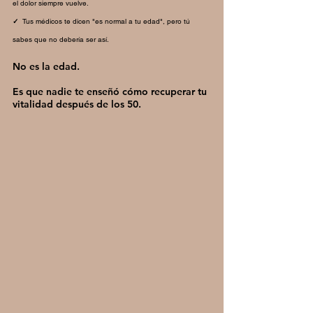
el dolor siempre vuelve.
✓
Tus médicos te dicen "es normal a tu edad", pero tú
sabes que no debería ser así.
No es la edad.
Es que nadie te enseñó cómo recuperar tu
vitalidad después de los 50.