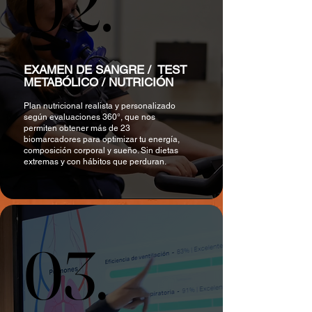
02.
02.
EXAMEN DE SANGRE / TEST
METABÓLICO / NUTRICIÓN
Plan nutricional realista y personalizado
según evaluaciones 360°, que nos
permiten obtener más de 23
biomarcadores para optimizar tu energía,
composición corporal y sueño. Sin dietas
extremas y con hábitos que perduran.
03.
03.