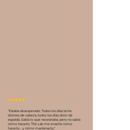
"Estaba desesperado. Todos los días tenía
dolores de cabeza, todos los días dolor de
espalda. Sabía lo que necesitaba, pero no sabía
cómo hacerlo. The Lab me enseñó cómo
hacerlo… y cómo mantenerlo."