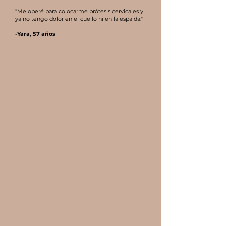
"Me operé para colocarme prótesis cervicales y
ya no tengo dolor en el cuello ni en la espalda."
-Yara, 57 años