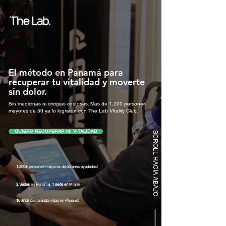
El método en Panamá para
recuperar tu vitalidad y moverte
sin dolor.
Sin medicinas ni cirugías costosas. Más de 1,200 personas
mayores de 50 ya lo lograron con The Lab Vitality Club.
QUIERO RECUPERAR MI VITALIDAD
SCROLL HACIA ABAJO
1,200+
personas mayores de 50 años ayudadas!
2 Sedes
en Panamá,
1 sede
en
Miami
10 años
cambiando vidas en Panamá