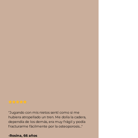
"Jugando con mis nietos sentí como si me
hubiera atropellado un tren. Me dolía la cadera,
dependía de los demás, era muy frágil y podía
fracturarme fácilmente por la osteoporosis…"
-Rosina, 66 años