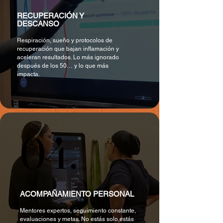
RECUPERACIÓN Y
DESCANSO
Respiración, sueño y protocolos de
recuperación que bajan inflamación y
aceleran resultados. Lo más ignorado
después de los 50… y lo que más
impacta.
04.
04.
ACOMPAÑAMIENTO PERSONAL
Mentores expertos, seguimiento constante,
evaluaciones y metas. No estás solo,estás