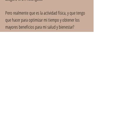
Pero realmente que es la actividad física, y que tengo 
que hacer para optimizar mi tiempo y obtener los 
mayores beneficios para mi salud y bienestar?
Aquí te compartimos nuestro seminario creado por 
nuestro Mentor en The Lab 
Anibal Araúz 
completo 
que puedes seguir a tu propio ritmo, ya que tiene una 
duración de 66 minutos
. 
https://youtu.be/nVdTVkA4p78?si=0_VBAvaBayD8UKm8
¡Nos vemos en el camino hacia una vida más 