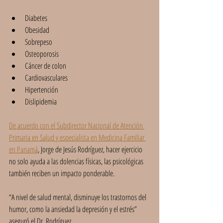
Diabetes
Obesidad
Sobrepeso
Osteoporosis
Cáncer de colon
Cardiovasculares
Hipertención
Dislipidemia
De acuerdo con el Subdirector Nacional de Atención 
Primaria en Salud y especialista en Medicina Familiar 
en Panamá
, Jorge de Jesús Rodríguez, hacer ejercicio 
no solo ayuda a las dolencias físicas, las psicológicas 
también reciben un impacto ponderable.
“A nivel de salud mental, disminuye los trastornos del 
humor, como la ansiedad la depresión y el estrés” 
aseguró el Dr. Rodríguez. 