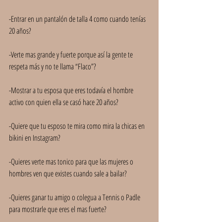
-Entrar en un pantalón de talla 4 como cuando tenías 
20 años?
-Verte mas grande y fuerte porque así la gente te 
respeta más y no te llama “Flaco”?
-Mostrar a tu esposa que eres todavía el hombre 
activo con quien ella se casó hace 20 años?
-Quiere que tu esposo te mira como mira la chicas en 
bikini en Instagram?
-Quieres verte mas tonico para que las mujeres o 
hombres ven que existes cuando sale a bailar?
-Quieres ganar tu amigo o colegua a Tennis o Padle 
para mostrarle que eres el mas fuerte?