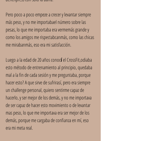
Pero poco a poco empeze a crecer y levantar siempre 
más peso, y no me importabael número sobre las 
pesas, lo que me importaba era vermemás grande y 
como los amigos me rispectabcanmás, como las chicas 
me mirabanmás, eso era mi satisfacción.
Luego a la edad de 20 años conoc
í
 el CrossFit,odiaba 
esto método de entrenamiento al principio, quedaba 
mal a la fin de cada sesión y me preguntaba, porque 
hacer esto? A que sirve de sufrirasí, pero era siempre 
un challenge personal, quiero sentirme capaz de 
hacerlo, y ser mejor de los demás, y no me importava 
de ser capaz de hacer esto movimiento o de levantar 
mas peso, lo que me importava era ser mejor de los 
demás, porque me cargaba de confianza en mí, eso 
era mi meta real.