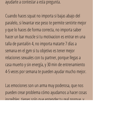
ayudarte a contestar a esta pregunta.
Cuando haces squat no importa si bajas abajo del 
paralelo, si levantar ese peso te permite sentirte mejor 
y que lo haces de forma correcta, no importa saber 
hacer un bar muscle si tu motivacion es entrar en una 
talla de pantalón 4, no importa matarte 7 días a 
semana en el gym si tu objetivo es tener mejor 
relaciones sexuales con tu partner, porque llegas a 
casa muerto y sin energía, y 30 min de entrenamiento 
4-5 veces por semana te pueden ayudar mucho mejor.
Las emociones son un arma muy poderosa, que nos 
pueden crear problema cómo ayudarnos a hacer cosas 
increíbles, tienes solo que entender tu real porque, y 
as
í
 vas a lograr tu objetivo talmente fácil, que no te 
vas a dar cuentas del esfuerzo hecho.
Un abrazo,